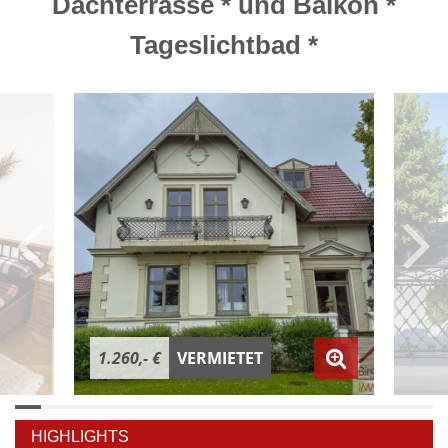
Dachterrasse * und Balkon *
Tageslichtbad *
1.260,- €
VERMIETET
HIGHLIGHTS