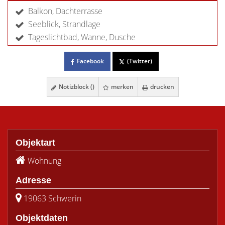
Balkon, Dachterrasse
Seeblick, Strandlage
Tageslichtbad, Wanne, Dusche
Facebook
(Twitter)
Notizblock (
)
merken
drucken
Objektart
Wohnung
Adresse
19063 Schwerin
Objektdaten