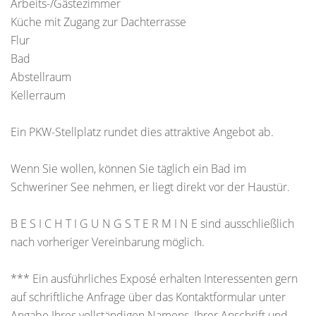
Arbeits-/Gästezimmer
Küche mit Zugang zur Dachterrasse
Flur
Bad
Abstellraum
Kellerraum
Ein PKW-Stellplatz rundet dies attraktive Angebot ab.
Wenn Sie wollen, können Sie täglich ein Bad im
Schweriner See nehmen, er liegt direkt vor der Haustür.
B E S I C H T I G U N G S T E R M I N E sind ausschließlich
nach vorheriger Vereinbarung möglich.
*** Ein ausführliches Exposé erhalten Interessenten gern
auf schriftliche Anfrage über das Kontaktformular unter
Angabe Ihres vollständigen Namens, Ihrer Anschrift und