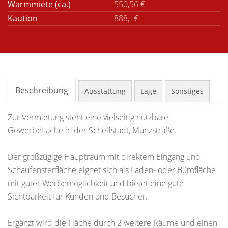
Warmmiete (ca.)
550,56 €
Kaution
888,- €
Beschreibung
Ausstattung
Lage
Sonstiges
Zur Vermietung steht eine vielseitig nutzbare
Gewerbefläche in der Schelfstadt, Münzstraße.
Der großzügige Hauptraum mit direktem Eingang und
Schaufensterfläche eignet sich als Laden- oder Bürofläche
mit guter Werbemöglichkeit und bietet eine gute
Sichtbarkeit für Kunden und Besucher.
Ergänzt wird die Fläche durch 2 weitere Räume und einen