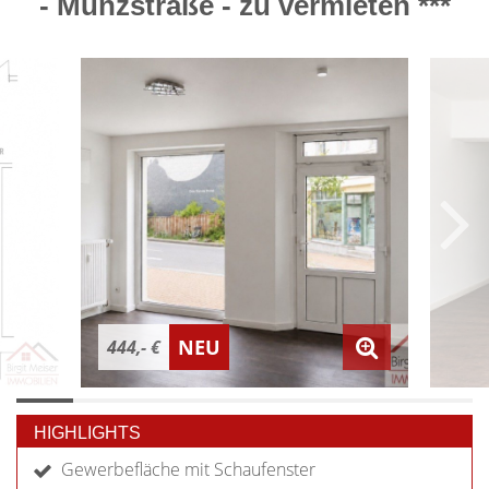
- Münzstraße - zu vermieten ***
NEU
444,- €
HIGHLIGHTS
Gewerbefläche mit Schaufenster