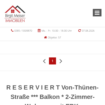
0385 / 5509870
Mo. - Fr. 10.00 - 18.00 Uhr
07.08.2026
Objekte: 57
1
R E S E R V I E R T Von-Thünen-
Straße *** Balkon * 2-Zimmer-