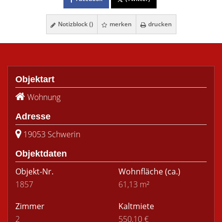
Notizblock (
)
merken
drucken
Objektart
Wohnung
Adresse
19053 Schwerin
Objektdaten
Objekt-Nr.
Wohnfläche
(ca.)
1857
61,13 m²
Zimmer
Kaltmiete
2
550,10 €