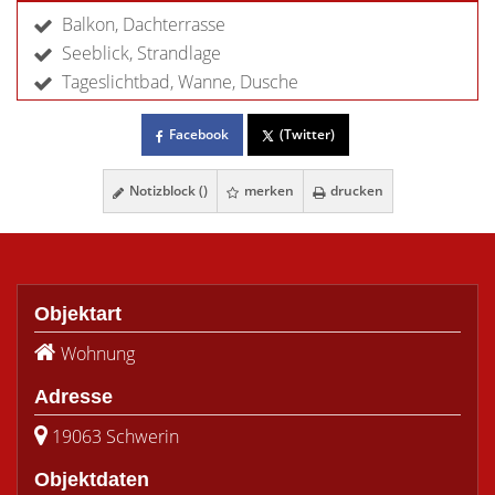
Balkon, Dachterrasse
Seeblick, Strandlage
Tageslichtbad, Wanne, Dusche
Facebook
(Twitter)
Notizblock (
)
merken
drucken
Objektart
Wohnung
Adresse
19063 Schwerin
Objektdaten