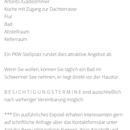
Arbeits-/Gästezimmer
Küche mit Zugang zur Dachterrasse
Flur
Bad
Abstellraum
Kellerraum
Ein PKW-Stellplatz rundet dies attraktive Angebot ab.
Wenn Sie wollen, können Sie täglich ein Bad im
Schweriner See nehmen, er liegt direkt vor der Haustür.
B E S I C H T I G U N G S T E R M I N E sind ausschließlich
nach vorheriger Vereinbarung möglich.
*** Ein ausführliches Exposé erhalten Interessenten gern
auf schriftliche Anfrage über das Kontaktformular unter
Angabe Ihres vollständigen Namens, Ihrer Anschrift und