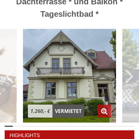
Dachterrasse * und Balkon *
Tageslichtbad *
1.260,- €
VERMIETET
HIGHLIGHTS