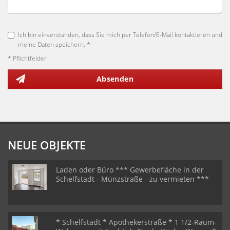
Ich bin einverstanden, dass Sie mich per Telefon/E-Mail kontaktieren und
meine Daten speichern. *
* Pflichtfelder
Absenden
NEUE OBJEKTE
Laden oder Büro *** Gewerbefläche in der
Schelfstadt - Münzstraße - zu vermieten ***
* Schelfstadt * Apothekerstraße * 1 1/2-Raum-