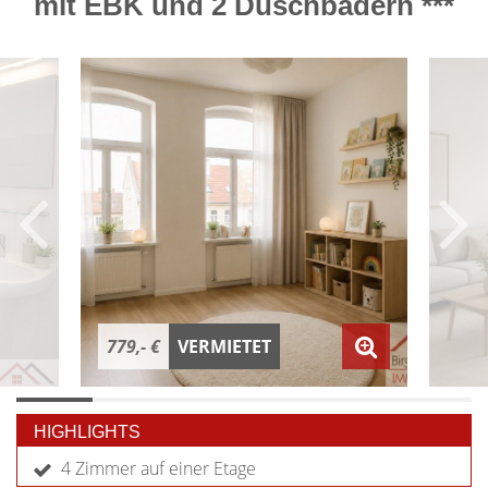
mit EBK und 2 Duschbädern ***
779,- €
VERMIETET
HIGHLIGHTS
4 Zimmer auf einer Etage