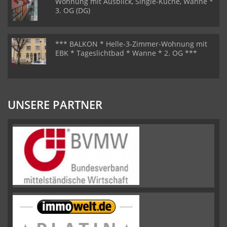
Wohnung mit Ausblick, Single-Küche, Wanne *
3. OG (DG)
*** BALKON * Helle-3-Zimmer-Wohnung mit
EBK * Tageslichtbad * Wanne * 2. OG ***
UNSERE PARTNER